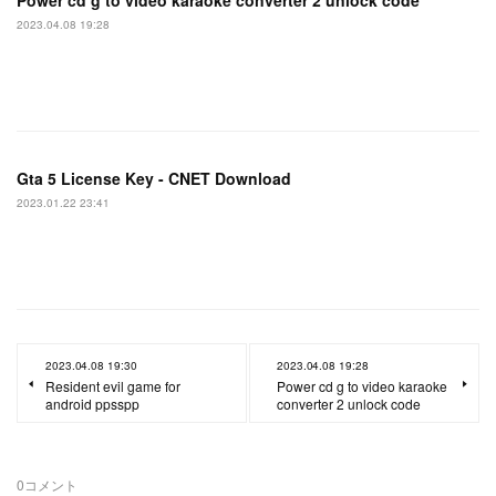
Power cd g to video karaoke converter 2 unlock code
2023.04.08 19:28
Gta 5 License Key - CNET Download
2023.01.22 23:41
2023.04.08 19:30
2023.04.08 19:28
Resident evil game for
Power cd g to video karaoke
android ppsspp
converter 2 unlock code
0
コメント