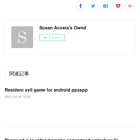
Susan Acosta's Ownd
フォロー
関連記事
Resident evil game for android ppsspp
2023.04.08 19:30