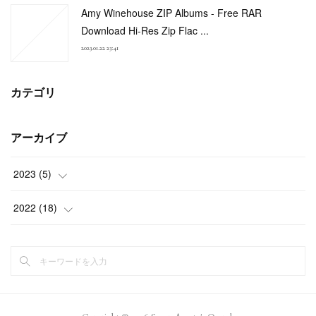
Amy Winehouse ZIP Albums - Free RAR
Download Hi-Res Zip Flac ...
2023.01.22 23:41
カテゴリ
アーカイブ
2023
(
5
)
(
3
)
2022
(
18
)
(
2
)
(
2
)
(
2
)
(
3
)