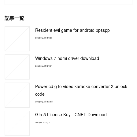
記事一覧
Resident evil game for android ppsspp
2023.04.08 19:30
Windows 7 hdmi driver download
2023.04.08 19:29
Power cd g to video karaoke converter 2 unlock
code
2023.04.08 19:28
Gta 5 License Key - CNET Download
2023.01.22 23:41